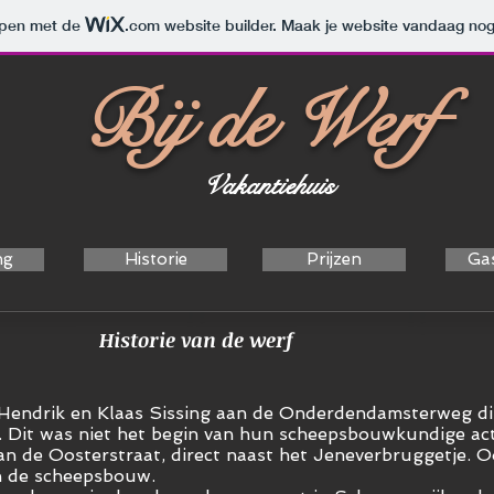
orpen met de
.com
website builder. Maak je website vandaag nog
Bij de Werf
Vakantiehuis
ng
Historie
Prijzen
Ga
Historie van de werf
Hendrik en Klaas Sissing aan de Onderdendamsterweg dir
 Dit was niet het begin van hun scheepsbouwkundige activ
aan de Oosterstraat, direct naast het Jeneverbruggetje. 
in de scheepsbouw.