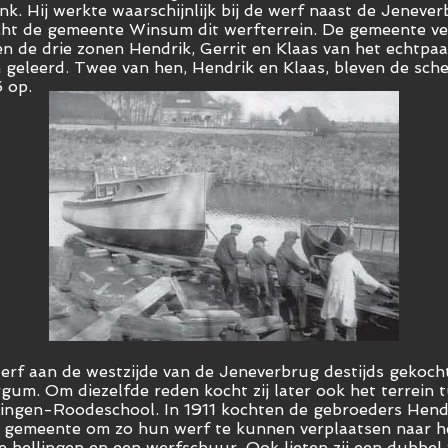
. Hij werkte waarschijnlijk bij de werf naast de Jenever
cht de gemeente Winsum dit werfterrein. De gemeente v
en de drie zonen Hendrik, Gerrit en Klaas van het echtpa
geleerd. Twee van hen, Hendrik en Klaas, bleven de sc
 op.
rf aan de westzijde van de Jeneverbrug destijds gekoch
gum. Om diezelfde reden kocht zij later ook het terrei
ingen-Roodeschool. In 1911 kochten de gebroeders Hendr
de gemeente om zo hun werf te kunnen verplaatsen naar h
ee hellingen en een werfschuur. Ook lieten zij een dubb