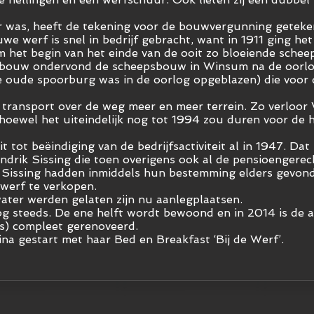
 was, heeft de tekening voor de bouwvergunning getekend
 werf is snel in bedrijf gebracht, want in 1911 ging het 
m het begin van het einde van de ooit zo bloeiende schee
psbouw ondervond de scheepsbouw in Winsum na de oorlog
 oude spoorburg was in de oorlog opgeblazen) die voor 
 transport over de weg meer en meer terrein. Zo verloor
 hoewel het uiteindelijk nog tot 1994 zou duren voor de 
it tot beëindiging van de bedrijfsactiviteit al in 1947. D
rik Sissing die toen overigens ook al de pensioengerecht
 Sissing hadden inmiddels hun bestemming elders gevond
werf te verkopen.
ater werden gelaten zijn nu aanlegplaatsen.
g steeds. De ene helft wordt bewoond en in 2014 is de a
ts) compleet gerenoveerd.
eina gestart met haar Bed en Breakfast ‘Bij de Werf’.