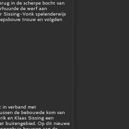
brug in de scherpe bocht van
erhuurde de werf aan
ar Sissing-Vonk spelenderwijs
heepsbouw trouw en volgden
t in verband met
n tussen de bebouwde kom van
ik en Klaas Sissing een
et buitengebied. Op dit nieuwe
el woonhuis bouwen aan de